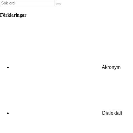
Sök
Search
efter:
Förklaringar
Akronym
Dialektalt