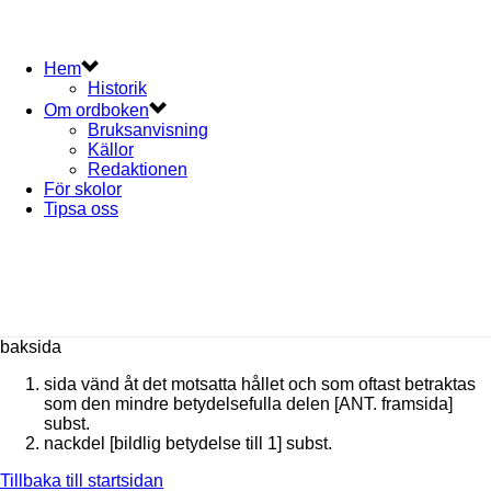
Hem
Historik
Om ordboken
Bruksanvisning
Källor
Redaktionen
För skolor
Tipsa oss
baksida
sida vänd åt det motsatta hållet och som oftast betraktas
som den mindre betydelsefulla delen [ANT. framsida]
subst.
nackdel [bildlig betydelse till 1]
subst.
Tillbaka till startsidan